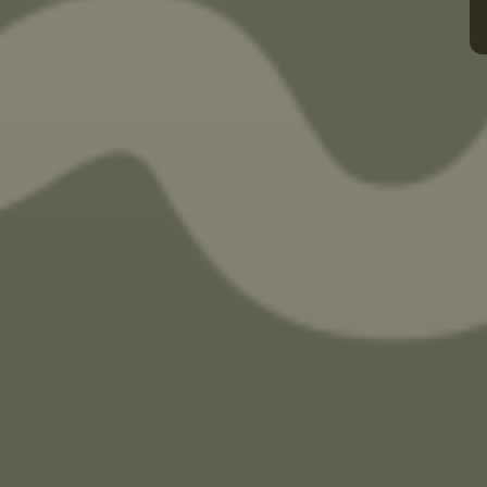
R
d
d