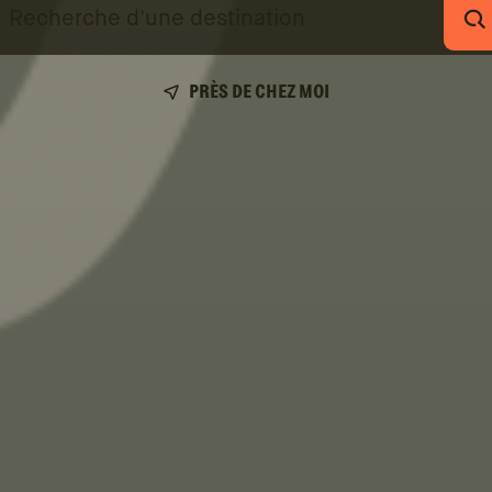
echerche
R
'une
estination
PRÈS DE CHEZ MOI