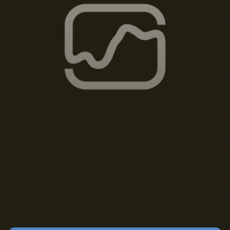
6 trucs & astuces
de pro pour du
camping
responsable