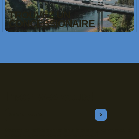
TROUVEZ UN
CONCESSIONAIRE
Inscrivez-vous!
Courriel
S'ABONNER
Obtenez les meilleurs conseils sur le camping, les voyages, les
destinations, les recettes et bien plus encore !