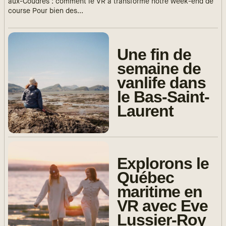
aux-Coudres : comment le VR a transformé notre week-end de
course Pour bien des...
Une fin de
semaine de
vanlife dans
le Bas-Saint-
Laurent
Explorons le
Québec
maritime en
VR avec Eve
Lussier-Roy