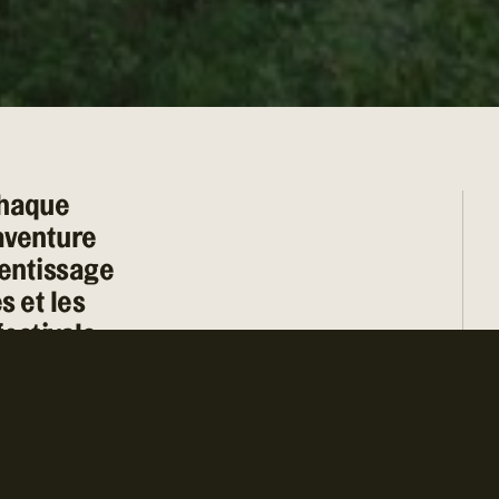
chaque
 aventure
2026. Tous droits réservés.
rentissage
s et les
festivals,
ois d’été,
té que
de votre