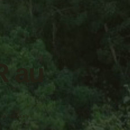
R au
e fait de s’y