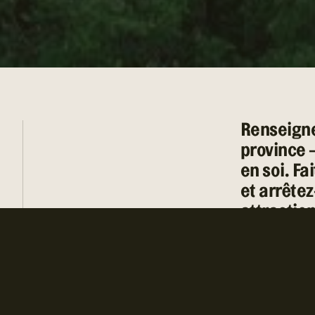
Renseigne
province –
POLITIQUE DE CONFIDENTIALITE
ENGLISH
en soi. F
et arrêtez
attraction
de la mus
ainsi que 
vous pouve
véhicule r