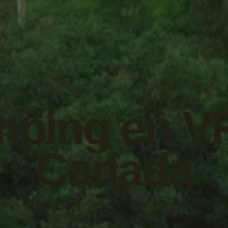
ping en V
Canada
ous sur le camping en VR dans chaque province – le simpl
rendre sera une aventure en soi !