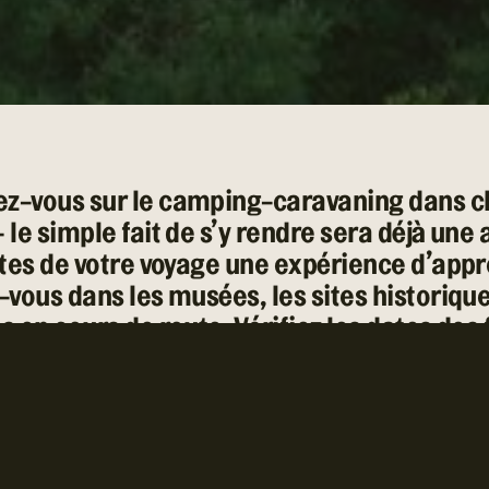
z-vous sur le camping-caravaning dans 
 le simple fait de s’y rendre sera déjà une
© Droits d'auteur Go RVing Canada 
aites de votre voyage une expérience d’app
-vous dans les musées, les sites historique
s en cours de route. Vérifiez les dates des 
ique et d’autres événements pendant les m
les aliments locaux et les plats de spéciali
z essayer, et profitez toujours du confort 
écréatif !