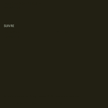
FABRICANTS DE VÉHICULES
RÉCRÉATIFS
SUIVRE
INSTAGRAM
YOUTUBE
FACEBOOK
© Droits d'auteur Go RVing Canada 2026. Tous droits réservés.
POLITIQUE DE CONFIDENTIALITE
ENGLISH