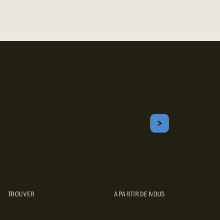
Inscrivez-vous!
Courriel
S'ABONNER
Obtenez les meilleurs conseils sur le camping, les voyages, les
destinations, les recettes et bien plus encore !
TROUVER
A PARTIR DE NOUS
TYPES DE VR
CONCESSIONNAIRES VR