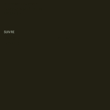
CONCESSIONNAIRES VR
FABRICANTS DE VÉHICULES
RÉCRÉATIFS
SUIVRE
INSTAGRAM
YOUTUBE
FACEBOOK