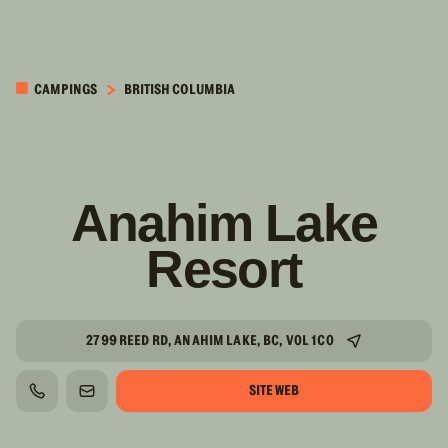
PASSER AU
CONTENU
CAMPINGS
BRITISH COLUMBIA
PRINCIPAL
Anahim Lake
Resort
2799 REED RD, ANAHIM LAKE, BC, V0L 1C0
SITE WEB
TÉLÉPHONE
COURRIEL