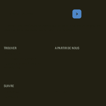
Courriel
S'ABONNER
Obtenez les meilleurs conseils sur le camping, les voyages, les
destinations, les recettes et bien plus encore !
TROUVER
A PARTIR DE NOUS
TYPES DE VR
CONCESSIONNAIRES VR
FABRICANTS DE VÉHICULES
RÉCRÉATIFS
SUIVRE
INSTAGRAM
YOUTUBE
FACEBOOK