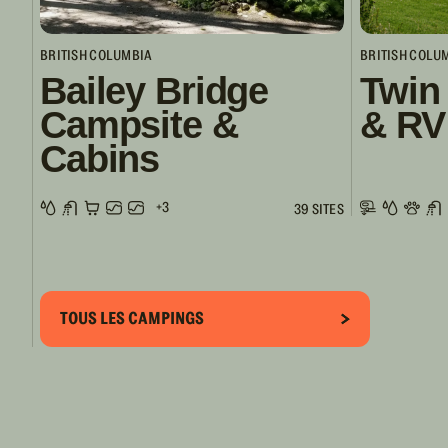
BRITISH COLUMBIA
BRITISH COLU
Bailey Bridge
Twin
Campsite &
& RV
Cabins
+3
39 SITES
TOUS LES CAMPINGS