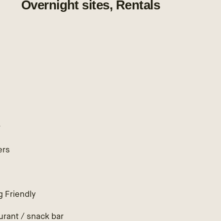
Overnight sites, Rentals
r
ers
g Friendly
urant / snack bar