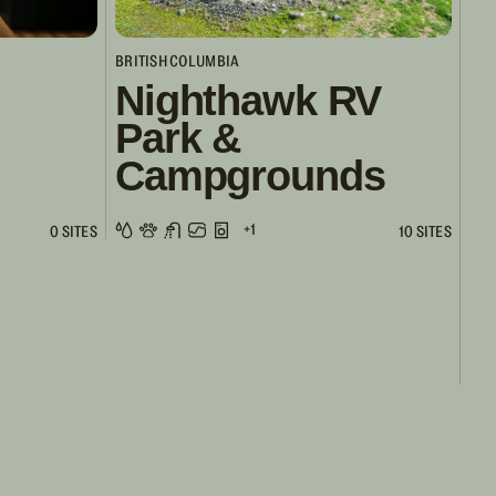
BRITISH COLUMBIA
Nighthawk RV
Park &
Campgrounds
+1
0 SITES
10 SITES