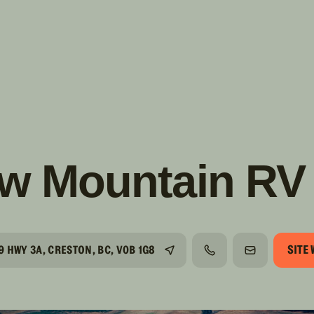
s!
SUIVRE
INSTAGRAM
FACEBOOK
YOUTUBE
w Mountain RV
SITE
9 HWY 3A, CRESTON, BC, V0B 1G8
TÉLÉPHONE
COURRIEL