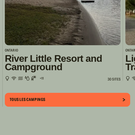
ONTARIO
ONTAR
River Little Resort and
Li
Campground
Tr
+11
30 SITES
TOUS LES CAMPINGS