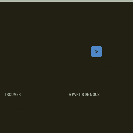
Inscrivez-vous!
Courriel
S'ABONNER
Obtenez les meilleurs conseils sur le camping, les voyages, les
destinations, les recettes et bien plus encore !
TROUVER
A PARTIR DE NOUS
TYPES DE VR
CONCESSIONNAIRES VR
FABRICANTS DE VÉHICULES
RÉCRÉATIFS