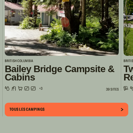
BRITISH COLUMBIA
BRITI
Bailey Bridge Campsite &
Tw
Cabins
R
+3
39 SITES
TOUS LES CAMPINGS