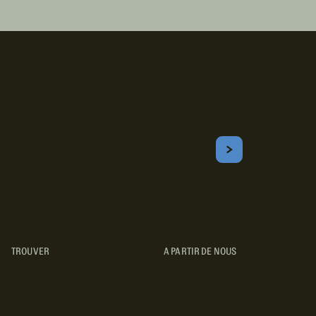
Inscrivez-vous!
Courriel
S'ABONNER
Obtenez les meilleurs conseils sur le camping, les voyages, les
destinations, les recettes et bien plus encore !
TROUVER
A PARTIR DE NOUS
TYPES DE VR
CONCESSIONNAIRES VR
FABRICANTS DE VÉHICULES
RÉCRÉATIFS