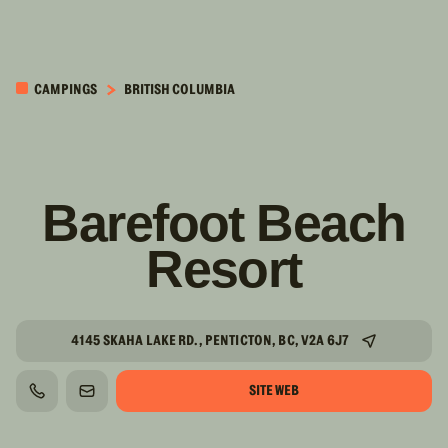
PASSER AU
CONTENU
CAMPINGS
BRITISH COLUMBIA
PRINCIPAL
Barefoot Beach
Resort
4145 SKAHA LAKE RD., PENTICTON, BC, V2A 6J7
SITE WEB
TÉLÉPHONE
COURRIEL