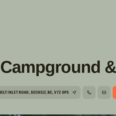
s!
SUIVRE
INSTAGRAM
FACEBOOK
YOUTUBE
 Campground &
ELT INLET ROAD, SECHELT, BC, V7Z 0P5
TÉLÉPHONE
COURR