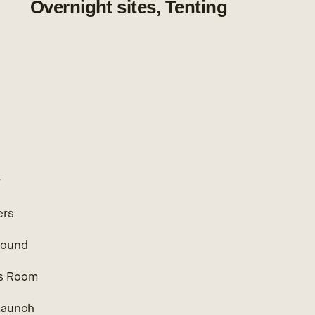
Overnight sites, Tenting
r
ers
round
s Room
Launch