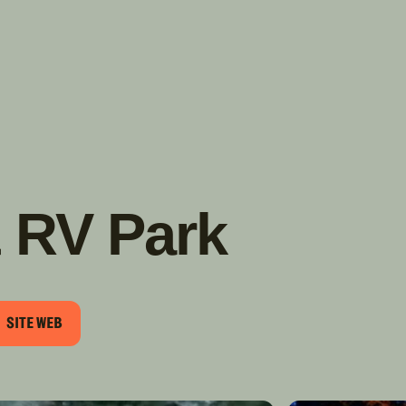
TROUVER
A PARTIR DE NOUS
TYPES DE VR
CONCESSIONNAIRES VR
FABRICANTS DE VÉHICULES
RÉCRÉATIFS
 RV Park
SITE WEB
IEL