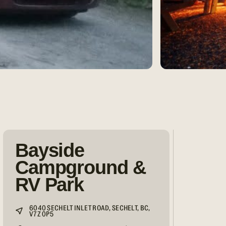
Bayside
Campground &
RV Park
6040 SECHELT INLET ROAD, SECHELT, BC,
V7Z 0P5