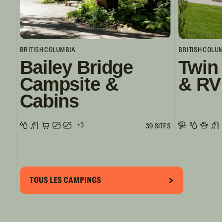
BRITISH COLUMBIA
BRITISH COLU
Bailey Bridge
Twin
Campsite &
& RV
Cabins
+3
39 SITES
TOUS LES CAMPINGS