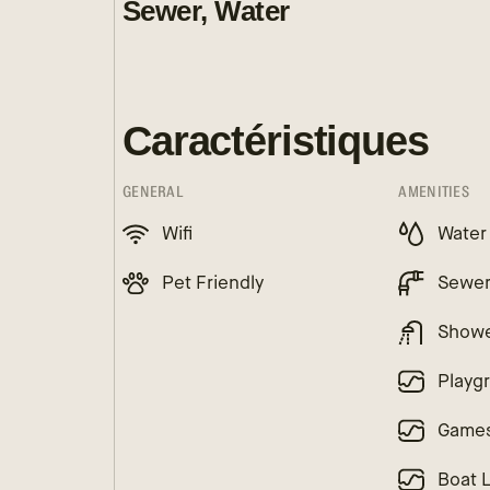
Sewer, Water
Caractéristiques
GENERAL
AMENITIES
Wifi
Water
Pet Friendly
Sewe
Show
Playg
Game
Boat 