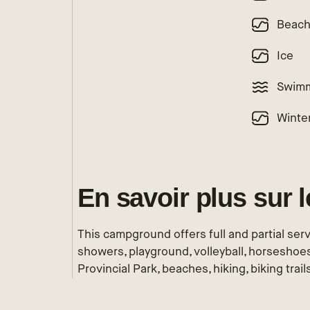
Beac
Ice
Swimm
Winte
En savoir plus sur 
This campground offers full and partial servi
showers, playground, volleyball, horseshoes
Provincial Park, beaches, hiking, biking trails