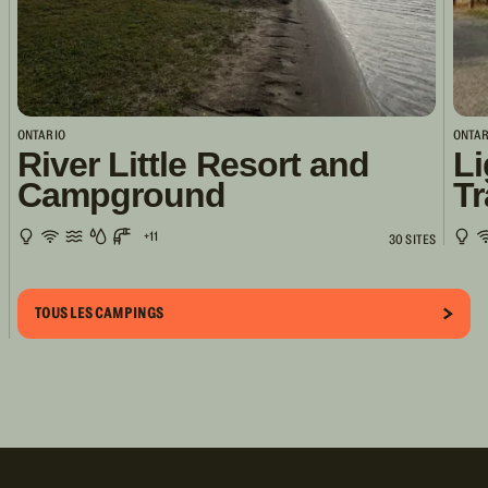
ONTARIO
ONTAR
River Little Resort and
Li
Campground
Tr
+11
30 SITES
TOUS LES CAMPINGS