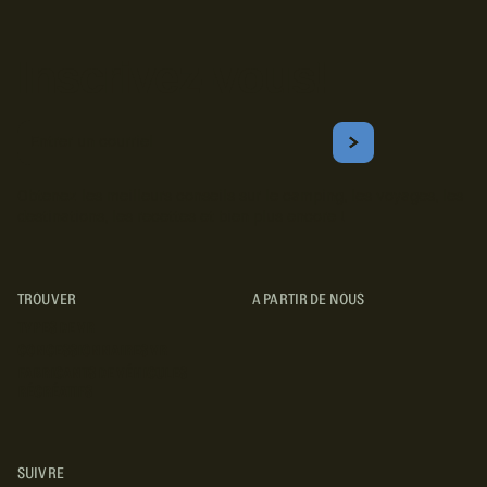
Inscrivez-vous!
Courriel
S'ABONNER
Obtenez les meilleurs conseils sur le camping, les voyages, les
destinations, les recettes et bien plus encore !
TROUVER
A PARTIR DE NOUS
TYPES DE VR
CONCESSIONNAIRES VR
FABRICANTS DE VÉHICULES
RÉCRÉATIFS
SUIVRE