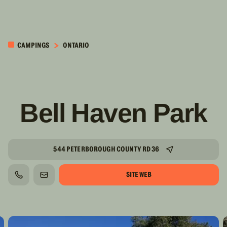
PASSER AU
CONTENU
CAMPINGS
ONTARIO
PRINCIPAL
Bell Haven Park
544 PETERBOROUGH COUNTY RD 36
SITE WEB
TÉLÉPHONE
COURRIEL