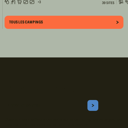
+3
39 SITES
TOUS LES CAMPINGS
Inscrivez-vous!
Courriel
S'ABONNER
Obtenez les meilleurs conseils sur le camping, les voyages, les
destinations, les recettes et bien plus encore !