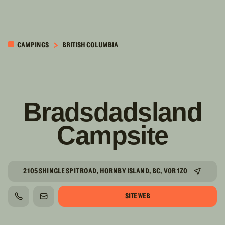
PASSER AU
CONTENU
CAMPINGS
BRITISH COLUMBIA
PRINCIPAL
Bradsdadsland
Campsite
2105 SHINGLE SPIT ROAD, HORNBY ISLAND, BC, V0R 1Z0
SITE WEB
TÉLÉPHONE
COURRIEL