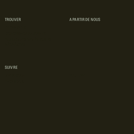
TROUVER
A PARTIR DE NOUS
TYPES DE VR
CONCESSIONNAIRES VR
FABRICANTS DE VÉHICULES
RÉCRÉATIFS
SUIVRE
INSTAGRAM
YOUTUBE
FACEBOOK