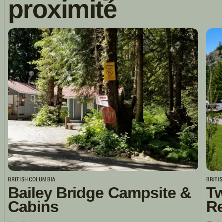
proximité
BRITISH COLUMBIA
BRITI
Bailey Bridge Campsite &
Tw
Cabins
R