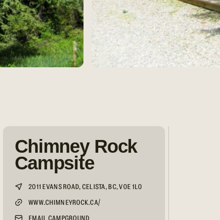
Chimney Rock
Campsite
2011 EVANS ROAD, CELISTA, BC, V0E 1L0
WWW.CHIMNEYROCK.CA/
EMAIL CAMPGROUND