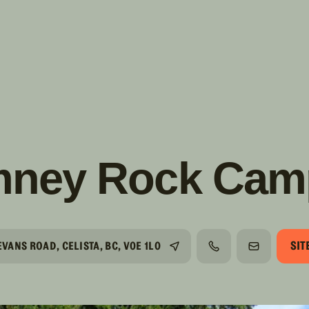
s!
SUIVRE
INSTAGRAM
FACEBOOK
YOUTUBE
mney Rock Camp
SIT
EVANS ROAD, CELISTA, BC, V0E 1L0
TÉLÉPHONE
COURRIEL