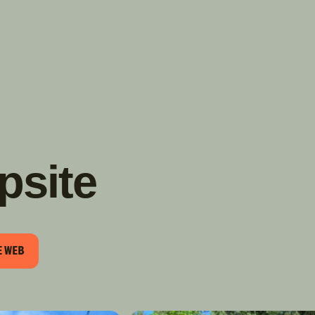
TROUVER
A PARTIR DE NOUS
TYPES DE VR
CONCESSIONNAIRES VR
FABRICANTS DE VÉHICULES
RÉCRÉATIFS
site
E WEB