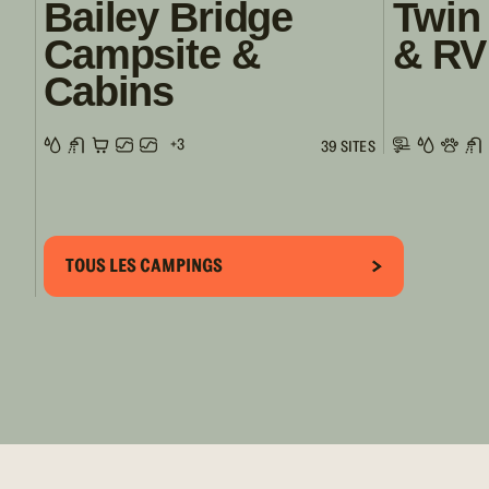
Bailey Bridge
Twin
Campsite &
& RV
Cabins
+3
39 SITES
TOUS LES CAMPINGS