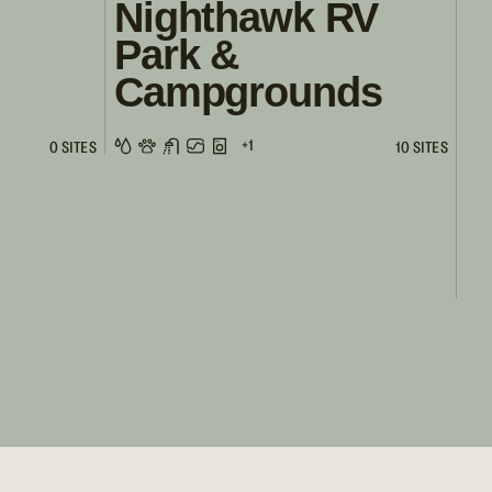
Nighthawk RV
Park &
Campgrounds
+1
0 SITES
10 SITES