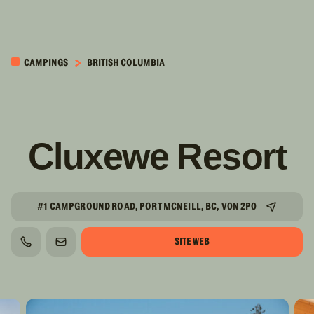
PASSER AU
CONTENU
CAMPINGS
BRITISH COLUMBIA
PRINCIPAL
Cluxewe Resort
#1 CAMPGROUND ROAD, PORT MCNEILL, BC, V0N 2P0
SITE WEB
TÉLÉPHONE
COURRIEL