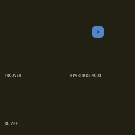
Inscrivez-vous!
Courriel
S'ABONNER
Obtenez les meilleurs conseils sur le camping, les voyages, les
destinations, les recettes et bien plus encore !
TROUVER
A PARTIR DE NOUS
TYPES DE VR
CONCESSIONNAIRES VR
FABRICANTS DE VÉHICULES
RÉCRÉATIFS
SUIVRE
INSTAGRAM
YOUTUBE