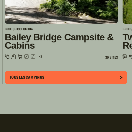
BRITISH COLUMBIA
BRITI
Bailey Bridge Campsite &
Tw
Cabins
R
+3
39 SITES
TOUS LES CAMPINGS