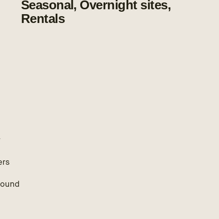
Seasonal, Overnight sites,
Rentals
r
ers
round