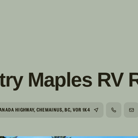
s!
SUIVRE
INSTAGRAM
FACEBOOK
YOUTUBE
ry Maples RV 
ANADA HIGHWAY, CHEMAINUS, BC, V0R 1K4
TÉLÉPHONE
CO