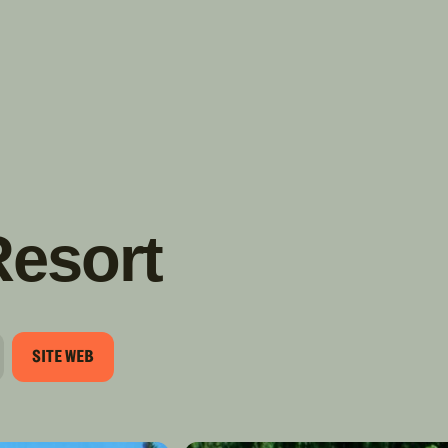
TROUVER
A PARTIR DE NOUS
TYPES DE VR
CONCESSIONNAIRES VR
FABRICANTS DE VÉHICULES
RÉCRÉATIFS
Resort
SITE WEB
URRIEL