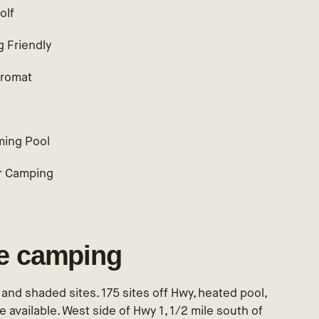
olf
g Friendly
romat
ing Pool
r Camping
le camping
 and shaded sites. 175 sites off Hwy, heated pool,
e available. West side of Hwy 1, 1/2 mile south of