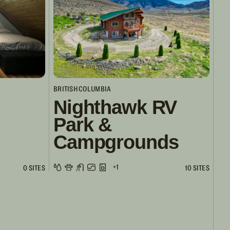
BRITISH COLUMBIA
Nighthawk RV
Park &
Campgrounds
+1
0 SITES
10 SITES