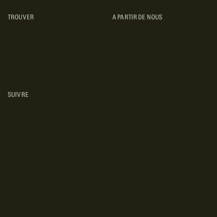
TROUVER
A PARTIR DE NOUS
TYPES DE VR
CONCESSIONNAIRES VR
FABRICANTS DE VÉHICULES
RÉCRÉATIFS
SUIVRE
INSTAGRAM
YOUTUBE
FACEBOOK