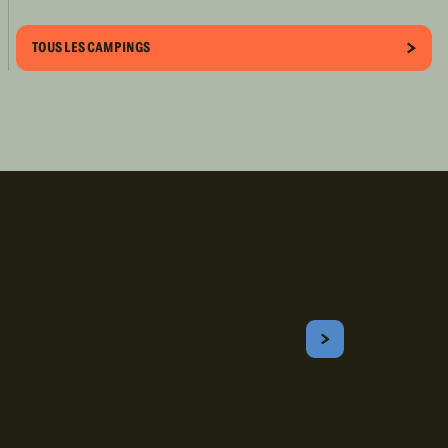
TOUS LES CAMPINGS
Inscrivez-vous!
Courriel
S'ABONNER
Obtenez les meilleurs conseils sur le camping, les voyages, les
destinations, les recettes et bien plus encore !