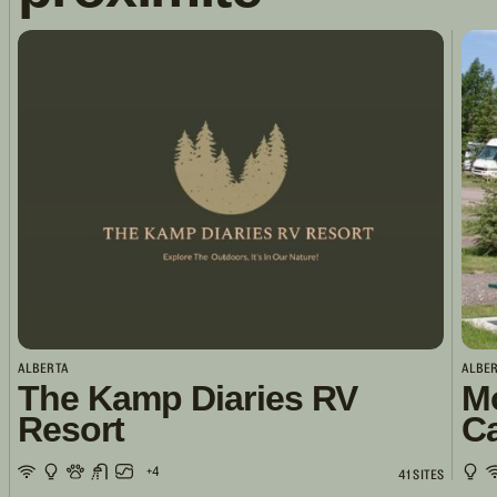
ALBERTA
ALBE
The Kamp Diaries RV
M
Resort
C
+4
41 SITES