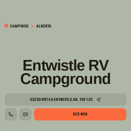
PASSER AU
CONTENU
CAMPINGS
ALBERTA
PRINCIPAL
Entwistle RV
Campground
53230 RR74A ENTWISTLE AB, T0E 1Z0
SITE WEB
TÉLÉPHONE
COURRIEL