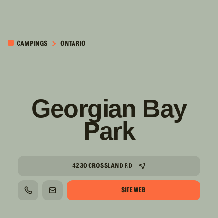
PASSER AU
CONTENU
CAMPINGS
ONTARIO
PRINCIPAL
Georgian Bay
Park
4230 CROSSLAND RD
SITE WEB
TÉLÉPHONE
COURRIEL