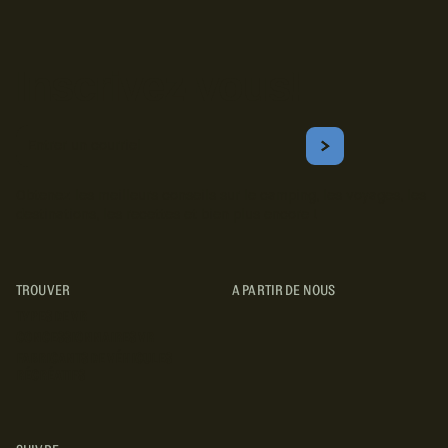
Inscrivez-vous!
Courriel
S'ABONNER
Obtenez les meilleurs conseils sur le camping, les voyages, les
destinations, les recettes et bien plus encore !
TROUVER
A PARTIR DE NOUS
TYPES DE VR
CONCESSIONNAIRES VR
FABRICANTS DE VÉHICULES
RÉCRÉATIFS