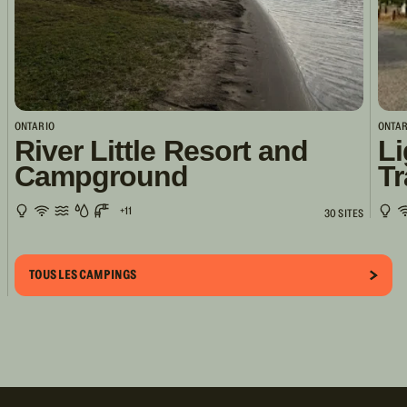
ONTARIO
ONTAR
River Little Resort and
Li
Campground
Tr
+11
30 SITES
TOUS LES CAMPINGS