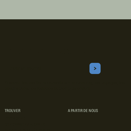
Inscrivez-vous!
Courriel
S'ABONNER
Obtenez les meilleurs conseils sur le camping, les voyages, les
destinations, les recettes et bien plus encore !
TROUVER
A PARTIR DE NOUS
TYPES DE VR
CONCESSIONNAIRES VR
FABRICANTS DE VÉHICULES