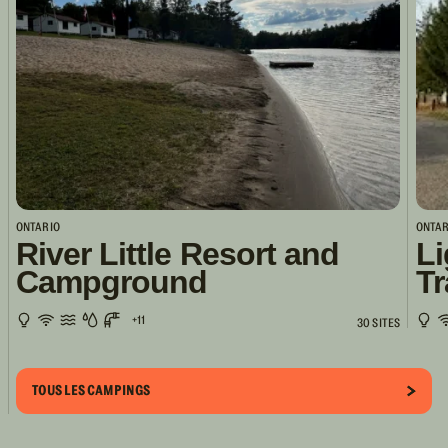
ONTARIO
ONTAR
River Little Resort and
Li
Campground
Tr
+11
30 SITES
TOUS LES CAMPINGS