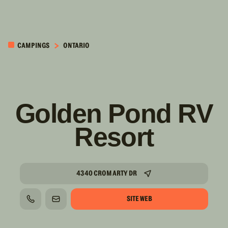
PASSER AU
CONTENU
CAMPINGS
ONTARIO
PRINCIPAL
Golden Pond RV
Resort
4340 CROMARTY DR
SITE WEB
TÉLÉPHONE
COURRIEL