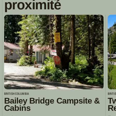
proximité
BRITISH COLUMBIA
BRITI
Bailey Bridge Campsite &
Tw
Cabins
R