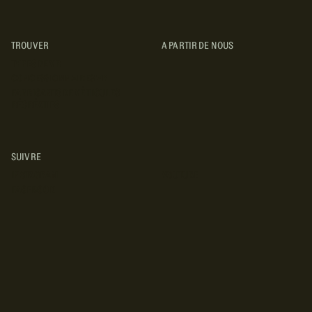
TROUVER
A PARTIR DE NOUS
TYPES DE VR
CONCESSIONNAIRES VR
FABRICANTS DE VÉHICULES
RÉCRÉATIFS
SUIVRE
INSTAGRAM
YOUTUBE
FACEBOOK