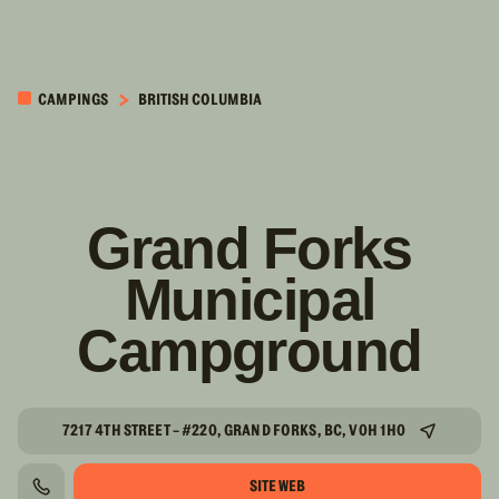
PASSER AU
CONTENU
CAMPINGS
BRITISH COLUMBIA
PRINCIPAL
Grand Forks
Municipal
Campground
7217 4TH STREET - #220, GRAND FORKS, BC, V0H 1H0
SITE WEB
TÉLÉPHONE