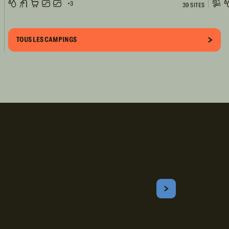
+3
39 SITES
TOUS LES CAMPINGS
Inscrivez-vous!
Courriel
S'ABONNER
Obtenez les meilleurs conseils sur le camping, les voyages, les
destinations, les recettes et bien plus encore !