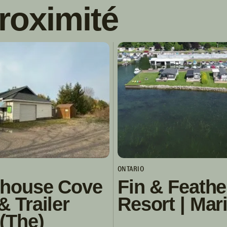
roximité
ONTARIO
thouse Cove
Fin & Feathe
& Trailer
Resort | Mar
(The)