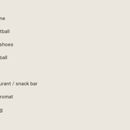
ne
tball
shoes
ball
h
urant / snack bar
romat
ng