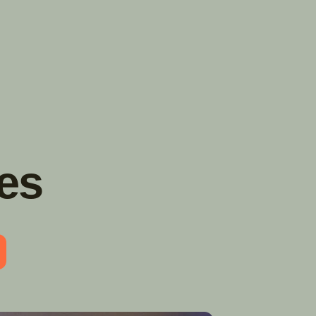
TROUVER
A PARTIR DE NOUS
TYPES DE VR
CONCESSIONNAIRES VR
FABRICANTS DE VÉHICULES
RÉCRÉATIFS
es