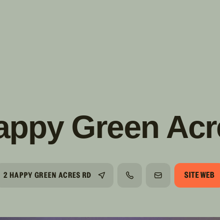
s!
SUIVRE
INSTAGRAM
FACEBOOK
YOUTUBE
appy Green Acr
SITE WEB
2 HAPPY GREEN ACRES RD
TÉLÉPHONE
COURRIEL