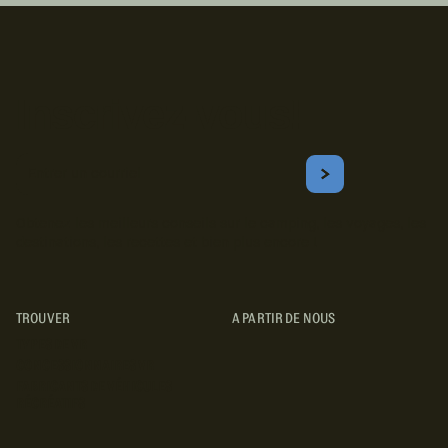
Inscrivez-vous!
Courriel
S'ABONNER
Obtenez les meilleurs conseils sur le camping, les voyages, les
destinations, les recettes et bien plus encore !
TROUVER
A PARTIR DE NOUS
TYPES DE VR
CONCESSIONNAIRES VR
FABRICANTS DE VÉHICULES
RÉCRÉATIFS