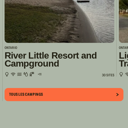
ONTARIO
ONTAR
River Little Resort and
Li
Campground
Tr
+11
30 SITES
TOUS LES CAMPINGS