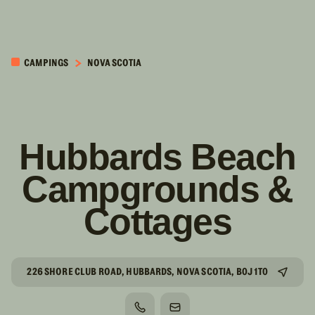
PASSER AU
CONTENU
CAMPINGS
NOVA SCOTIA
PRINCIPAL
Hubbards Beach
Campgrounds &
Cottages
226 SHORE CLUB ROAD, HUBBARDS, NOVA SCOTIA, B0J 1T0
TÉLÉPHONE
COURRIEL