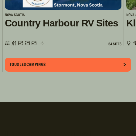
NOVA SCOTIA
NOVA 
Country Harbour RV Sites
K
+5
54 SITES
TOUS LES CAMPINGS
Inscrivez-vous!