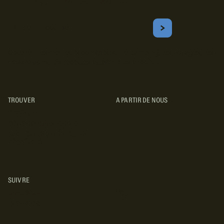
Courriel
S'ABONNER
Obtenez les meilleurs conseils sur le camping, les voyages, les
destinations, les recettes et bien plus encore !
TROUVER
A PARTIR DE NOUS
TYPES DE VR
CONCESSIONNAIRES VR
FABRICANTS DE VÉHICULES
RÉCRÉATIFS
SUIVRE
INSTAGRAM
YOUTUBE
FACEBOOK