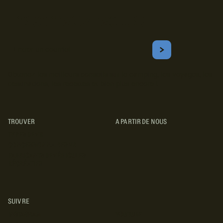
Inscrivez-vous!
Courriel
S'ABONNER
Obtenez les meilleurs conseils sur le camping, les voyages, les
destinations, les recettes et bien plus encore !
TROUVER
A PARTIR DE NOUS
TYPES DE VR
CONCESSIONNAIRES VR
FABRICANTS DE VÉHICULES
RÉCRÉATIFS
SUIVRE
INSTAGRAM
YOUTUBE