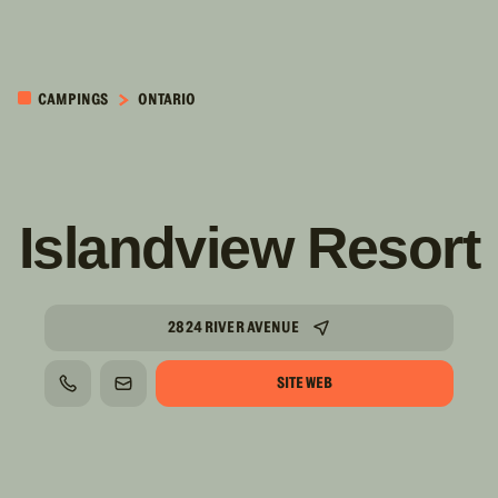
PASSER AU
CONTENU
CAMPINGS
ONTARIO
PRINCIPAL
Islandview Resort
2824 RIVER AVENUE
SITE WEB
TÉLÉPHONE
COURRIEL