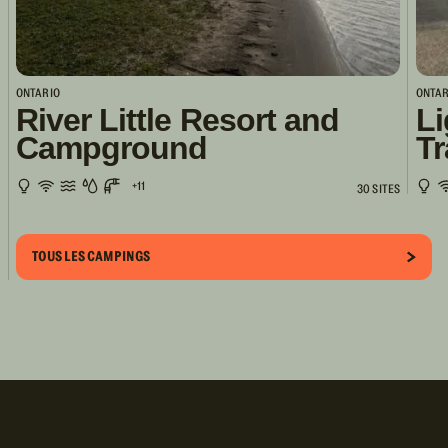
ONTARIO
ONTAR
River Little Resort and
Li
Campground
Tr
+11
30 SITES
TOUS LES CAMPINGS