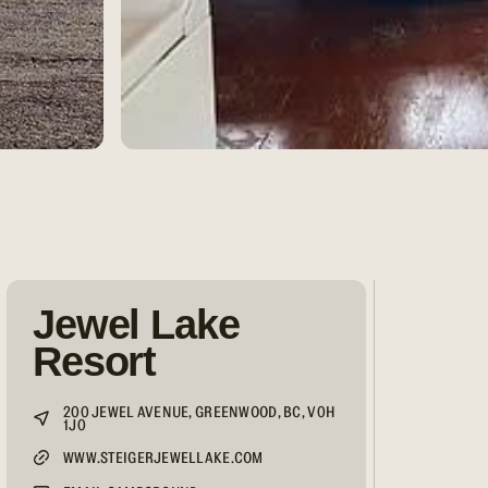
Jewel Lake
Resort
200 JEWEL AVENUE, GREENWOOD, BC, V0H
1J0
WWW.STEIGERJEWELLAKE.COM