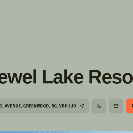
s!
SUIVRE
INSTAGRAM
FACEBOOK
YOUTUBE
ewel Lake Reso
EL AVENUE, GREENWOOD, BC, V0H 1J0
TÉLÉPHONE
COURRI