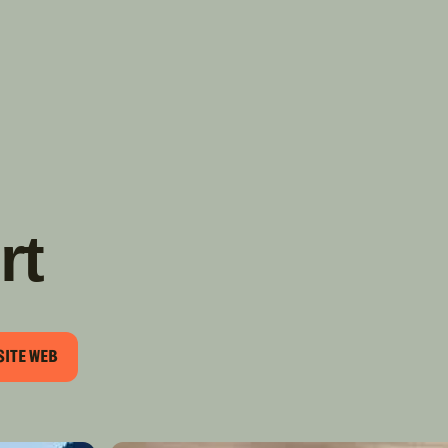
TROUVER
A PARTIR DE NOUS
TYPES DE VR
CONCESSIONNAIRES VR
FABRICANTS DE VÉHICULES
RÉCRÉATIFS
rt
SITE WEB
EL