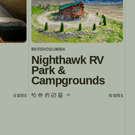
BRITISH COLUMBIA
Nighthawk RV
Park &
Campgrounds
+1
0 SITES
10 SITES