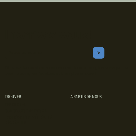
Inscrivez-vous!
Courriel
S'ABONNER
Obtenez les meilleurs conseils sur le camping, les voyages, les
destinations, les recettes et bien plus encore !
TROUVER
A PARTIR DE NOUS
TYPES DE VR
CONCESSIONNAIRES VR
FABRICANTS DE VÉHICULES
RÉCRÉATIFS