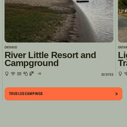
ONTARIO
ONTAR
River Little Resort and
Li
Campground
Tr
+11
30 SITES
TOUS LES CAMPINGS