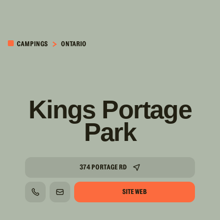
PASSER AU
CONTENU
CAMPINGS
ONTARIO
PRINCIPAL
Kings Portage
Park
374 PORTAGE RD
SITE WEB
TÉLÉPHONE
COURRIEL