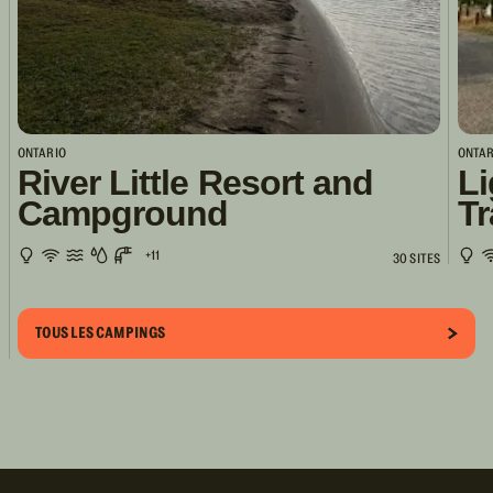
ONTARIO
ONTAR
River Little Resort and
Li
Campground
Tr
+11
30 SITES
TOUS LES CAMPINGS