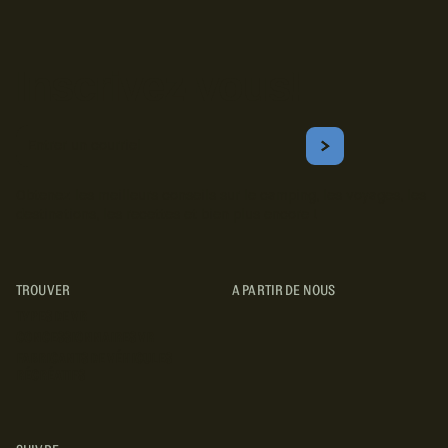
Inscrivez-vous!
Courriel
S'ABONNER
Obtenez les meilleurs conseils sur le camping, les voyages, les
destinations, les recettes et bien plus encore !
TROUVER
A PARTIR DE NOUS
TYPES DE VR
CONCESSIONNAIRES VR
FABRICANTS DE VÉHICULES
RÉCRÉATIFS