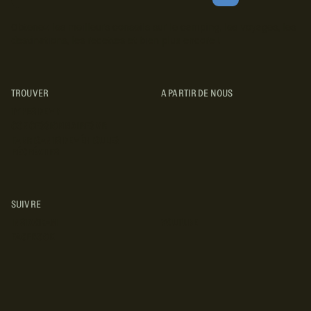
Obtenez les meilleurs conseils sur le camping, les voyages, les
destinations, les recettes et bien plus encore !
TROUVER
A PARTIR DE NOUS
TYPES DE VR
CONCESSIONNAIRES VR
FABRICANTS DE VÉHICULES
RÉCRÉATIFS
SUIVRE
INSTAGRAM
YOUTUBE
FACEBOOK