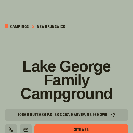
PASSER AU
CONTENU
CAMPINGS
NEW BRUNSWICK
PRINCIPAL
Lake George
Family
Campground
1066 ROUTE 636 P.O. BOX 257, HARVEY, NB E6K 3W9
SITE WEB
TÉLÉPHONE
COURRIEL