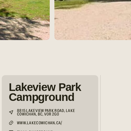
Lakeview Park
Campground
8815 LAKEVIEW PARK ROAD, LAKE
COWICHAN, BC, V0R 2G0
WWW.LAKECOWICHAN.CA/