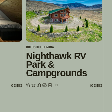
BRITISH COLUMBIA
Nighthawk RV
Park &
Campgrounds
+1
0 SITES
10 SITES