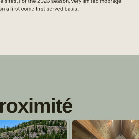
e sites. For the 2023 season, very limited moorage
on a first come first served basis.
roximité