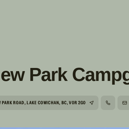
s!
SUIVRE
INSTAGRAM
FACEBOOK
YOUTUBE
iew Park Camp
 PARK ROAD, LAKE COWICHAN, BC, V0R 2G0
TÉLÉPHON
C