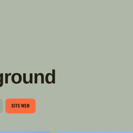
TROUVER
A PARTIR DE NOUS
TYPES DE VR
CONCESSIONNAIRES VR
FABRICANTS DE VÉHICULES
RÉCRÉATIFS
ground
SITE WEB
E
OURRIEL