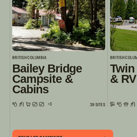
BRITISH COLUMBIA
BRITISH COLU
Bailey Bridge
Twin
Campsite &
& RV
Cabins
+3
39 SITES