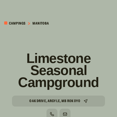
PASSER AU
CONTENU
CAMPINGS
MANITOBA
PRINCIPAL
Limestone
Seasonal
Campground
OAK DRIVE, ARGYLE, MB R0K 0Y0
TÉLÉPHONE
COURRIEL