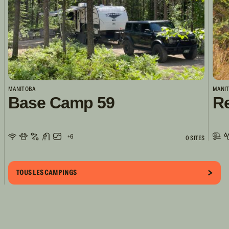
MANITOBA
MANI
Base Camp 59
R
+6
0 SITES
TOUS LES CAMPINGS