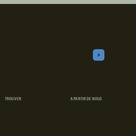
Inscrivez-vous!
Courriel
S'ABONNER
Obtenez les meilleurs conseils sur le camping, les voyages, les
destinations, les recettes et bien plus encore !
TROUVER
A PARTIR DE NOUS
TYPES DE VR
CONCESSIONNAIRES VR
FABRICANTS DE VÉHICULES
RÉCRÉATIFS