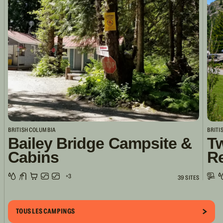
BRITISH COLUMBIA
BRITI
Bailey Bridge Campsite &
Tw
Cabins
R
+3
39 SITES
TOUS LES CAMPINGS