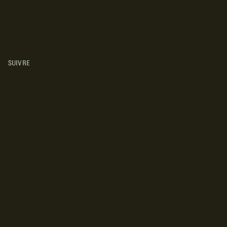
CONCESSIONNAIRES VR
FABRICANTS DE VÉHICULES
RÉCRÉATIFS
SUIVRE
INSTAGRAM
YOUTUBE
FACEBOOK