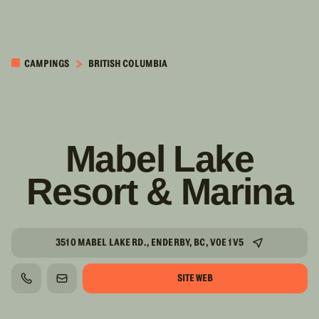
PASSER AU
CONTENU
CAMPINGS
BRITISH COLUMBIA
PRINCIPAL
Mabel Lake
Resort & Marina
3510 MABEL LAKE RD., ENDERBY, BC, V0E 1V5
SITE WEB
TÉLÉPHONE
COURRIEL