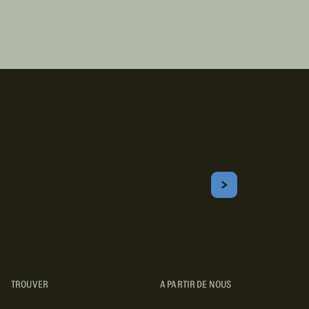
Inscrivez-vous!
Courriel
S'ABONNER
Obtenez les meilleurs conseils sur le camping, les voyages, les
destinations, les recettes et bien plus encore !
TROUVER
A PARTIR DE NOUS
TYPES DE VR