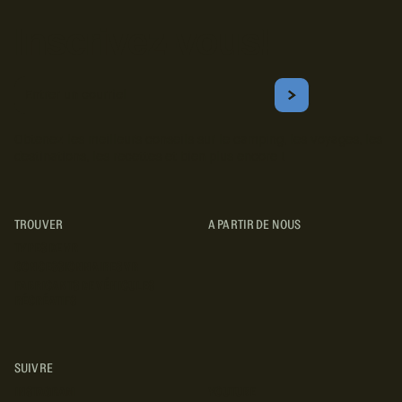
Inscrivez-vous!
Courriel
S'ABONNER
Obtenez les meilleurs conseils sur le camping, les voyages, les
destinations, les recettes et bien plus encore !
TROUVER
A PARTIR DE NOUS
TYPES DE VR
CONCESSIONNAIRES VR
FABRICANTS DE VÉHICULES
RÉCRÉATIFS
SUIVRE
INSTAGRAM
YOUTUBE