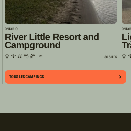
ONTARIO
ONTAR
River Little Resort and
Li
Campground
Tr
+11
30 SITES
TOUS LES CAMPINGS