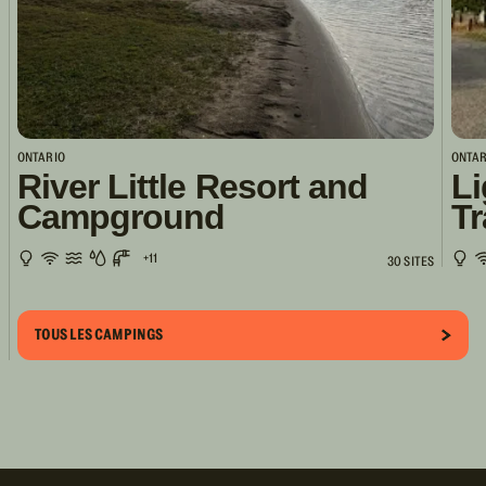
ONTARIO
ONTAR
River Little Resort and
Li
Campground
Tr
+11
30 SITES
TOUS LES CAMPINGS