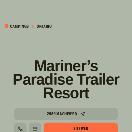
PASSER AU
CONTENU
CAMPINGS
ONTARIO
PRINCIPAL
Mariner’s
Paradise Trailer
Resort
2959 MAYHEW RD
SITE WEB
TÉLÉPHONE
COURRIEL