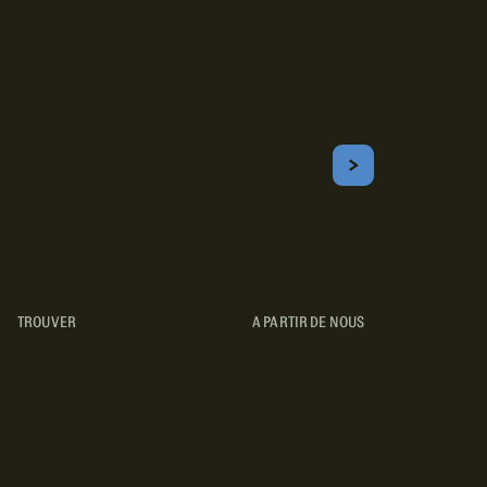
Inscrivez-vous!
Courriel
S'ABONNER
Obtenez les meilleurs conseils sur le camping, les voyages, les
destinations, les recettes et bien plus encore !
TROUVER
A PARTIR DE NOUS
TYPES DE VR
CONCESSIONNAIRES VR
FABRICANTS DE VÉHICULES
RÉCRÉATIFS