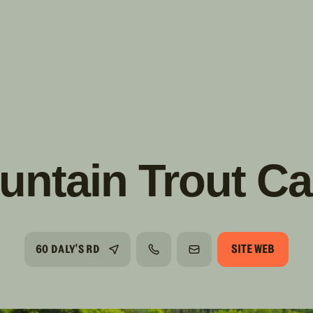
s!
SUIVRE
INSTAGRAM
FACEBOOK
YOUTUBE
untain Trout C
SITE WEB
60 DALY'S RD
TÉLÉPHONE
COURRIEL