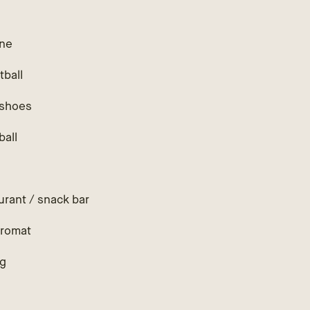
ne
tball
shoes
ball
h
urant / snack bar
romat
ng