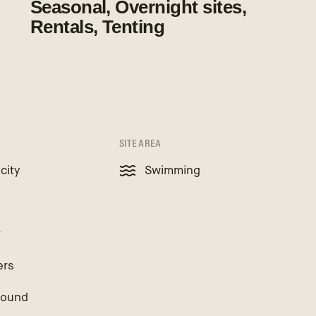
Seasonal, Overnight sites,
Rentals, Tenting
SITE AREA
icity
Swimming
r
ers
round