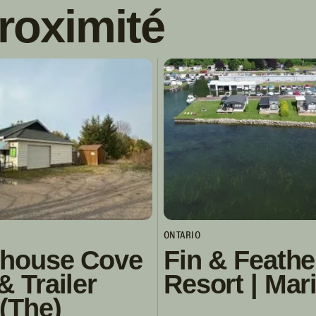
roximité
ONTARIO
thouse Cove
Fin & Feathe
& Trailer
Resort | Mar
(The)