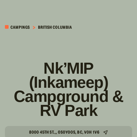
PASSER AU
CONTENU
CAMPINGS
BRITISH COLUMBIA
PRINCIPAL
Nk’MIP
(Inkameep)
Campground &
RV Park
8000 45TH ST.,, OSOYOOS, BC, V0H 1V6