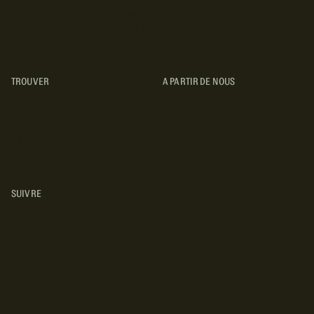
Obtenez les meilleurs conseils sur le camping, les voyages, les
destinations, les recettes et bien plus encore !
TROUVER
A PARTIR DE NOUS
TYPES DE VR
CONCESSIONNAIRES VR
FABRICANTS DE VÉHICULES
RÉCRÉATIFS
SUIVRE
INSTAGRAM
YOUTUBE
FACEBOOK