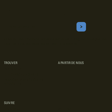
Inscrivez-vous!
Courriel
S'ABONNER
Obtenez les meilleurs conseils sur le camping, les voyages, les
destinations, les recettes et bien plus encore !
TROUVER
A PARTIR DE NOUS
TYPES DE VR
CONCESSIONNAIRES VR
FABRICANTS DE VÉHICULES
RÉCRÉATIFS
SUIVRE
INSTAGRAM
YOUTUBE