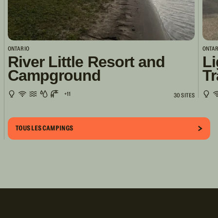
ONTARIO
ONTAR
River Little Resort and
Li
Campground
Tr
+11
30 SITES
TOUS LES CAMPINGS