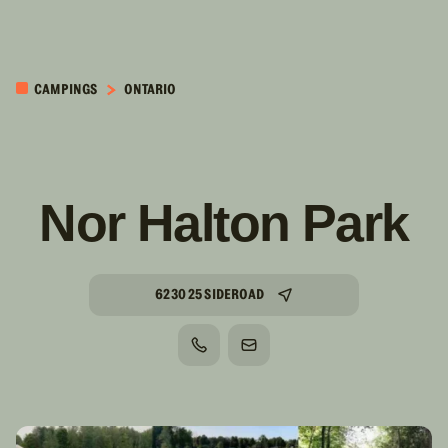
PASSER AU
CONTENU
CAMPINGS
ONTARIO
PRINCIPAL
Nor Halton Park
6230 25 SIDEROAD
TÉLÉPHONE
COURRIEL