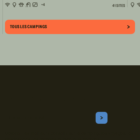
+4
41 SITES
TOUS LES CAMPINGS
Inscrivez-vous!
Courriel
S'ABONNER
Obtenez les meilleurs conseils sur le camping, les voyages, les
destinations, les recettes et bien plus encore !