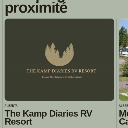
proximité
ALBERTA
ALBE
The Kamp Diaries RV
M
Resort
C