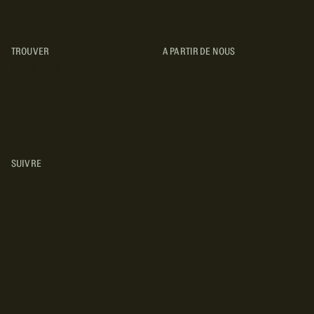
TROUVER
A PARTIR DE NOUS
TYPES DE VR
CONCESSIONNAIRES VR
FABRICANTS DE VÉHICULES
RÉCRÉATIFS
SUIVRE
INSTAGRAM
YOUTUBE
FACEBOOK