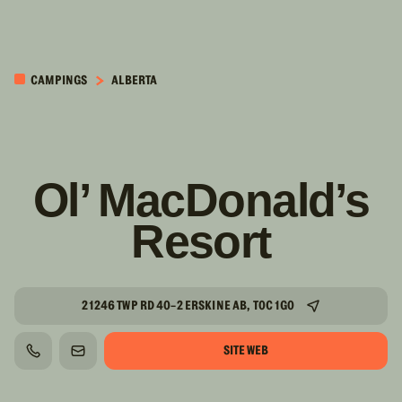
PASSER AU
CONTENU
CAMPINGS
ALBERTA
PRINCIPAL
Ol’ MacDonald’s
Resort
21246 TWP RD 40-2 ERSKINE AB, T0C 1G0
SITE WEB
TÉLÉPHONE
COURRIEL