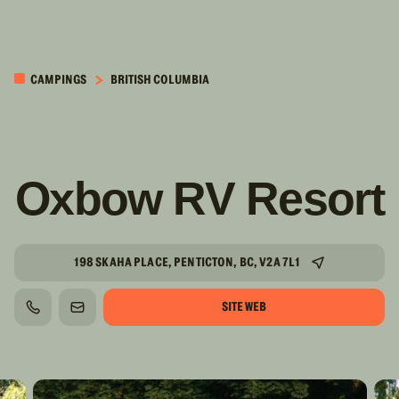
PASSER AU
CONTENU
CAMPINGS
BRITISH COLUMBIA
PRINCIPAL
Oxbow RV Resort
198 SKAHA PLACE, PENTICTON, BC, V2A 7L1
SITE WEB
TÉLÉPHONE
COURRIEL