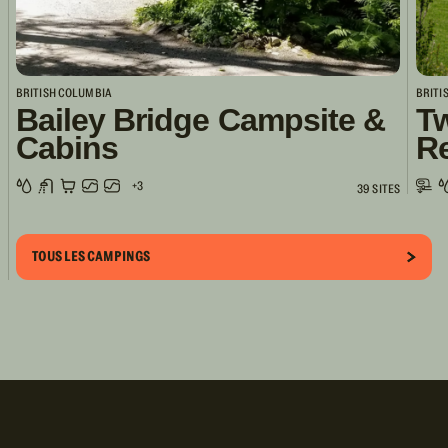
BRITISH COLUMBIA
BRITI
Bailey Bridge Campsite &
Tw
Cabins
R
+3
39 SITES
TOUS LES CAMPINGS