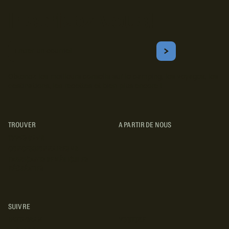
Inscrivez-vous!
Courriel
S'ABONNER
Obtenez les meilleurs conseils sur le camping, les voyages, les
destinations, les recettes et bien plus encore !
TROUVER
A PARTIR DE NOUS
TYPES DE VR
CONCESSIONNAIRES VR
FABRICANTS DE VÉHICULES
RÉCRÉATIFS
SUIVRE
INSTAGRAM
YOUTUBE