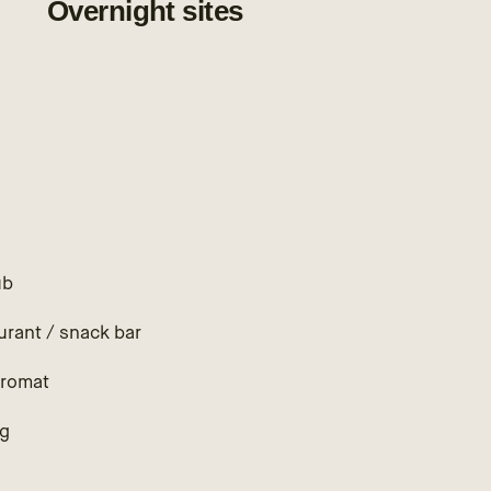
Overnight sites
ub
urant / snack bar
romat
ng