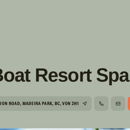
s!
SUIVRE
INSTAGRAM
FACEBOOK
YOUTUBE
Boat Resort Spa
OON ROAD, MADEIRA PARK, BC, V0N 2H1
TÉLÉPHONE
COUR