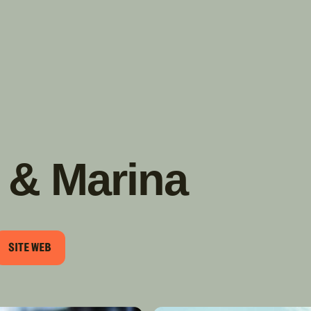
TROUVER
A PARTIR DE NOUS
TYPES DE VR
CONCESSIONNAIRES VR
FABRICANTS DE VÉHICULES
RÉCRÉATIFS
 & Marina
SITE WEB
RIEL