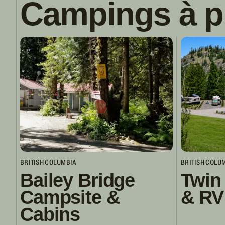
Campings à p
BRITISH COLUMBIA
BRITISH COLU
Bailey Bridge
Twin
Campsite &
& RV
Cabins