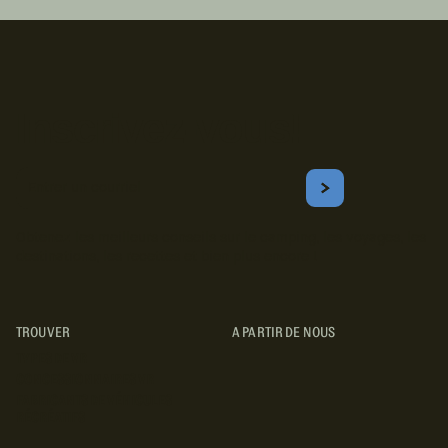
Inscrivez-vous!
Courriel
S'ABONNER
Obtenez les meilleurs conseils sur le camping, les voyages, les
destinations, les recettes et bien plus encore !
TROUVER
A PARTIR DE NOUS
TYPES DE VR
CONCESSIONNAIRES VR
FABRICANTS DE VÉHICULES
RÉCRÉATIFS