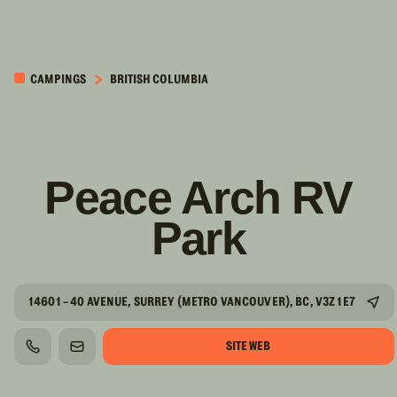
PASSER AU
CONTENU
CAMPINGS
BRITISH COLUMBIA
PRINCIPAL
Peace Arch RV
Park
14601 - 40 AVENUE, SURREY (METRO VANCOUVER), BC, V3Z 1E7
SITE WEB
TÉLÉPHONE
COURRIEL