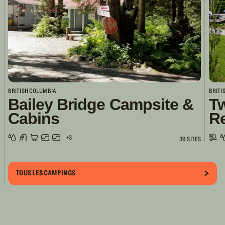
BRITISH COLUMBIA
BRITI
Bailey Bridge Campsite &
Tw
Cabins
R
+3
39 SITES
TOUS LES CAMPINGS