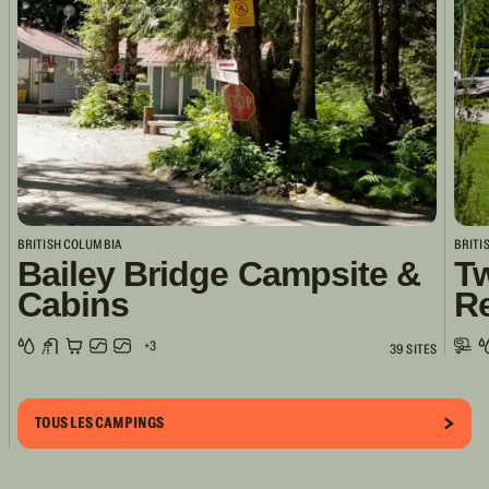
BRITISH COLUMBIA
BRITI
Bailey Bridge Campsite &
Tw
Cabins
R
+3
39 SITES
TOUS LES CAMPINGS