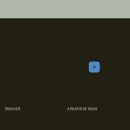
Inscrivez-vous!
Courriel
S'ABONNER
Obtenez les meilleurs conseils sur le camping, les voyages, les
destinations, les recettes et bien plus encore !
TROUVER
A PARTIR DE NOUS
TYPES DE VR
CONCESSIONNAIRES VR
FABRICANTS DE VÉHICULES