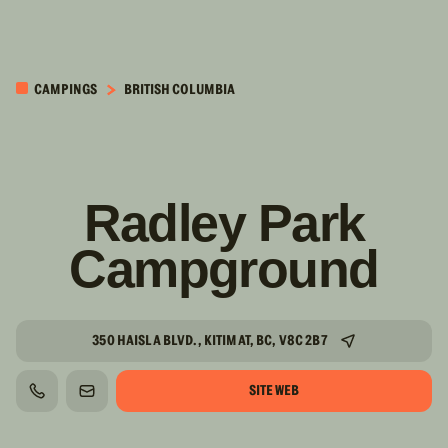
PASSER AU
CONTENU
CAMPINGS
BRITISH COLUMBIA
PRINCIPAL
Radley Park
Campground
350 HAISLA BLVD., KITIMAT, BC, V8C 2B7
SITE WEB
TÉLÉPHONE
COURRIEL