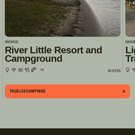
ONTARIO
ONTAR
River Little Resort and
Li
Campground
Tr
+11
30 SITES
TOUS LES CAMPINGS