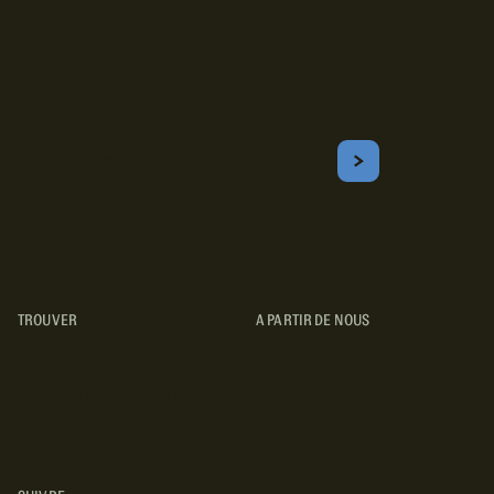
Inscrivez-vous!
Courriel
S'ABONNER
Obtenez les meilleurs conseils sur le camping, les voyages, les
destinations, les recettes et bien plus encore !
TROUVER
A PARTIR DE NOUS
TYPES DE VR
CONCESSIONNAIRES VR
FABRICANTS DE VÉHICULES
RÉCRÉATIFS