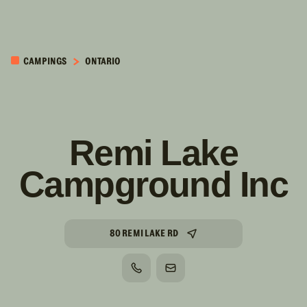
PASSER AU
CONTENU
CAMPINGS
ONTARIO
PRINCIPAL
Remi Lake
Campground Inc
80 REMI LAKE RD
TÉLÉPHONE
COURRIEL