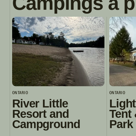
Campings à p
ONTARIO
ONTARIO
River Little
Ligh
Resort and
Tent 
Campground
Park 