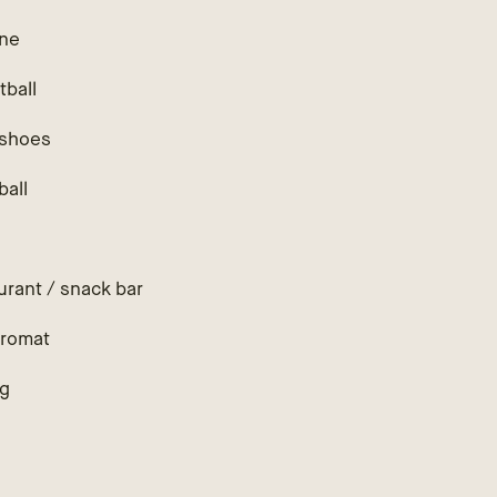
ne
tball
shoes
ball
h
urant / snack bar
romat
ng