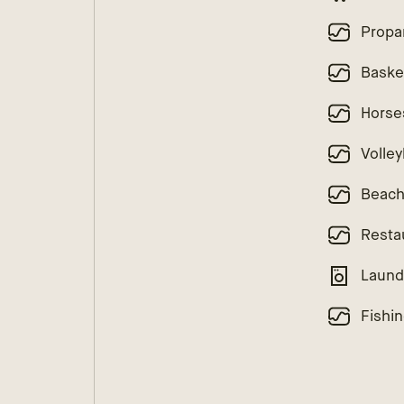
Propa
Baske
Horse
Volley
Beac
Resta
Laund
Fishi