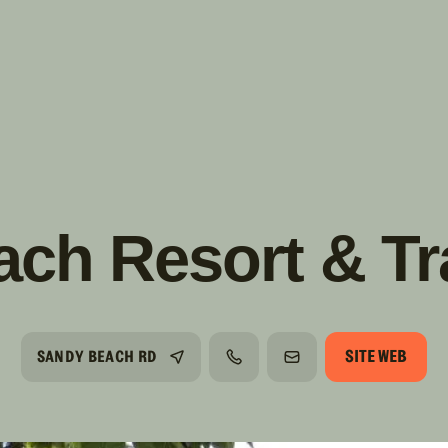
s!
SUIVRE
INSTAGRAM
FACEBOOK
YOUTUBE
ch Resort & Tra
SITE WEB
SANDY BEACH RD
TÉLÉPHONE
COURRIEL