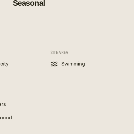
Seasonal
SITE AREA
icity
Swimming
r
ers
round