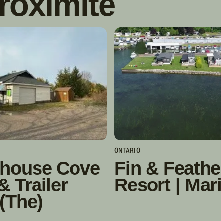
roximité
ONTARIO
thouse Cove
Fin & Feathe
& Trailer
Resort | Mar
(The)