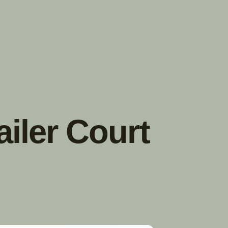
TROUVER
A PARTIR DE NOUS
TYPES DE VR
CONCESSIONNAIRES VR
FABRICANTS DE VÉHICULES
RÉCRÉATIFS
iler Court