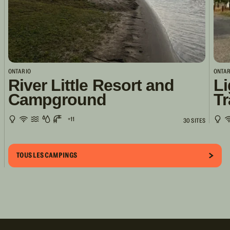
ONTARIO
ONTAR
River Little Resort and
Li
Campground
Tr
+11
30 SITES
TOUS LES CAMPINGS