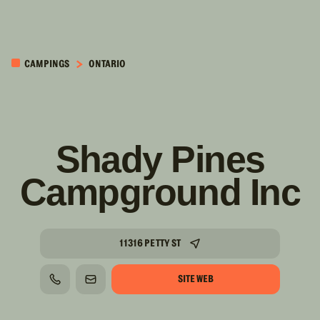
PASSER AU
CONTENU
CAMPINGS
ONTARIO
PRINCIPAL
Shady Pines
Campground Inc
11316 PETTY ST
SITE WEB
TÉLÉPHONE
COURRIEL