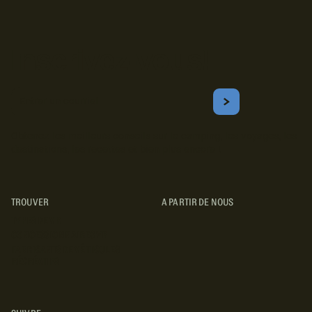
Inscrivez-vous!
Courriel
S'ABONNER
Obtenez les meilleurs conseils sur le camping, les voyages, les
destinations, les recettes et bien plus encore !
TROUVER
A PARTIR DE NOUS
TYPES DE VR
CONCESSIONNAIRES VR
FABRICANTS DE VÉHICULES
RÉCRÉATIFS