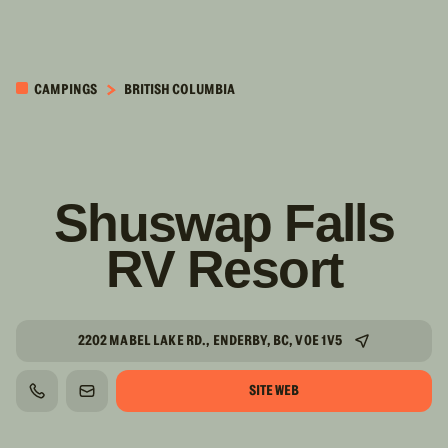
PASSER AU
CONTENU
CAMPINGS
BRITISH COLUMBIA
PRINCIPAL
Shuswap Falls
RV Resort
2202 MABEL LAKE RD., ENDERBY, BC, V0E 1V5
SITE WEB
TÉLÉPHONE
COURRIEL