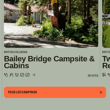
BRITISH COLUMBIA
BRITI
Bailey Bridge Campsite &
Tw
Cabins
R
+3
39 SITES
TOUS LES CAMPINGS