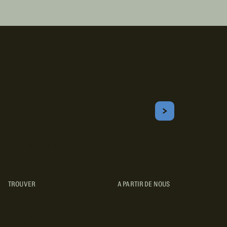
Inscrivez-vous!
Courriel
S'ABONNER
Obtenez les meilleurs conseils sur le camping, les voyages, les
destinations, les recettes et bien plus encore !
TROUVER
A PARTIR DE NOUS
TYPES DE VR
CONCESSIONNAIRES VR
FABRICANTS DE VÉHICULES