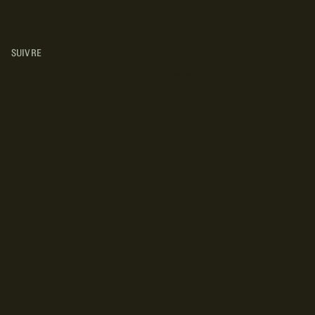
RÉCRÉATIFS
SUIVRE
INSTAGRAM
YOUTUBE
FACEBOOK