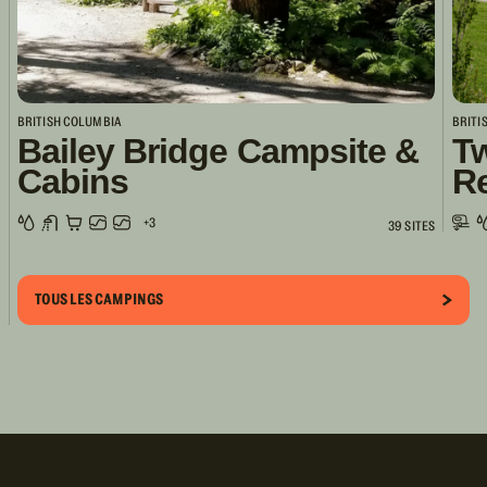
BRITISH COLUMBIA
BRITI
Bailey Bridge Campsite &
Tw
Cabins
R
+3
39 SITES
TOUS LES CAMPINGS