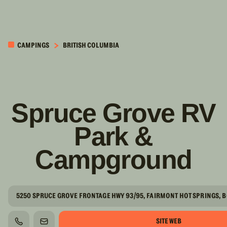
PASSER AU
CONTENU
CAMPINGS
BRITISH COLUMBIA
PRINCIPAL
Spruce Grove RV
Park &
Campground
5250 SPRUCE GROVE FRONTAGE HWY 93/95, FAIRMONT HOT SPRINGS, BC
SITE WEB
TÉLÉPHONE
COURRIEL