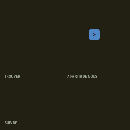
Inscrivez-vous!
Courriel
S'ABONNER
Obtenez les meilleurs conseils sur le camping, les voyages, les
destinations, les recettes et bien plus encore !
TROUVER
A PARTIR DE NOUS
TYPES DE VR
CONCESSIONNAIRES VR
FABRICANTS DE VÉHICULES
RÉCRÉATIFS
SUIVRE