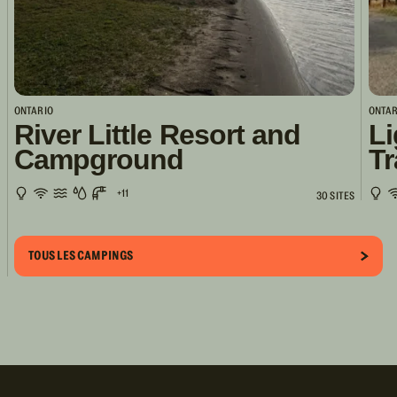
ONTARIO
ONTAR
River Little Resort and
Li
Campground
Tr
+11
30 SITES
TOUS LES CAMPINGS