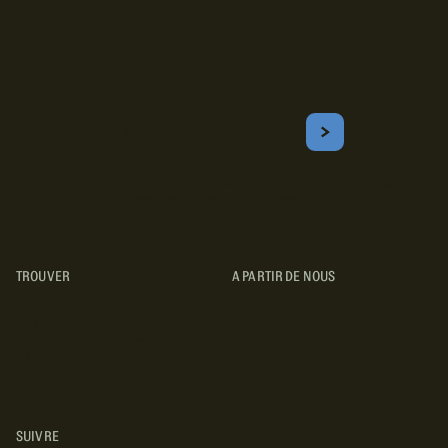
Inscrivez-vous!
Courriel
S'ABONNER
Obtenez les meilleurs conseils sur le camping, les voyages, les
destinations, les recettes et bien plus encore !
TROUVER
A PARTIR DE NOUS
TYPES DE VR
CONCESSIONNAIRES VR
FABRICANTS DE VÉHICULES
RÉCRÉATIFS
SUIVRE