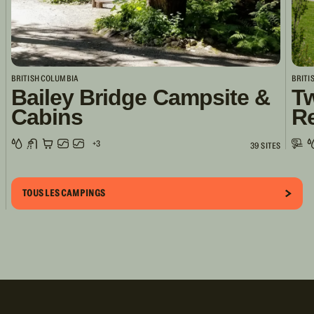
BRITISH COLUMBIA
BRITI
Bailey Bridge Campsite &
Tw
Cabins
R
+3
39 SITES
TOUS LES CAMPINGS