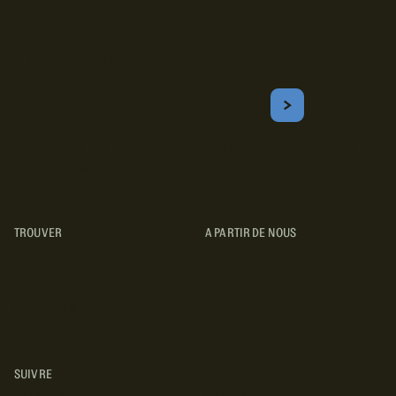
Inscrivez-vous!
Courriel
S'ABONNER
Obtenez les meilleurs conseils sur le camping, les voyages, les
destinations, les recettes et bien plus encore !
TROUVER
A PARTIR DE NOUS
TYPES DE VR
CONCESSIONNAIRES VR
FABRICANTS DE VÉHICULES
RÉCRÉATIFS
SUIVRE