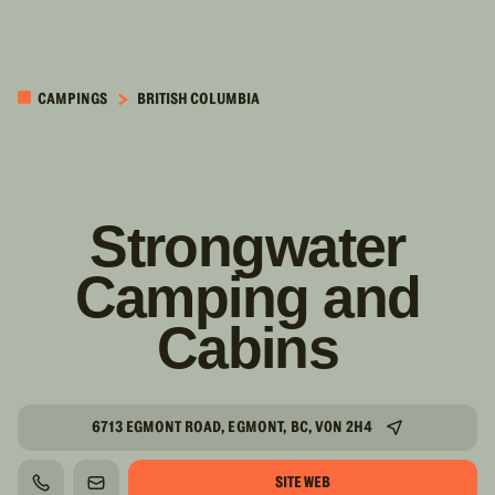
PASSER AU
CONTENU
CAMPINGS
BRITISH COLUMBIA
PRINCIPAL
Strongwater
Camping and
Cabins
6713 EGMONT ROAD, EGMONT, BC, V0N 2H4
SITE WEB
TÉLÉPHONE
COURRIEL