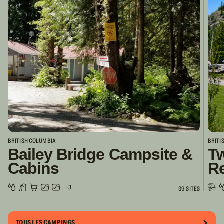
BRITISH COLUMBIA
BRITI
Bailey Bridge Campsite &
Tw
Cabins
R
+3
39 SITES
TOUS LES CAMPINGS