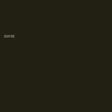
TYPES DE VR
CONCESSIONNAIRES VR
FABRICANTS DE VÉHICULES
RÉCRÉATIFS
SUIVRE
INSTAGRAM
YOUTUBE
FACEBOOK