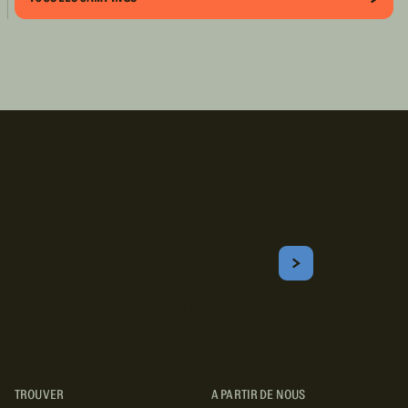
Inscrivez-vous!
Courriel
S'ABONNER
Obtenez les meilleurs conseils sur le camping, les voyages, les
destinations, les recettes et bien plus encore !
TROUVER
A PARTIR DE NOUS