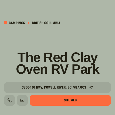
PASSER AU
CONTENU
CAMPINGS
BRITISH COLUMBIA
PRINCIPAL
The Red Clay
Oven RV Park
3805 101 HWY, POWELL RIVER, BC, V8A 0C3
SITE WEB
TÉLÉPHONE
COURRIEL