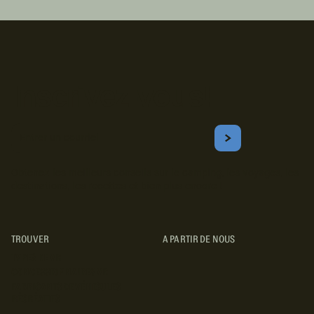
Inscrivez-vous!
Courriel
S'ABONNER
Obtenez les meilleurs conseils sur le camping, les voyages, les
destinations, les recettes et bien plus encore !
TROUVER
A PARTIR DE NOUS
TYPES DE VR
CONCESSIONNAIRES VR
FABRICANTS DE VÉHICULES
RÉCRÉATIFS