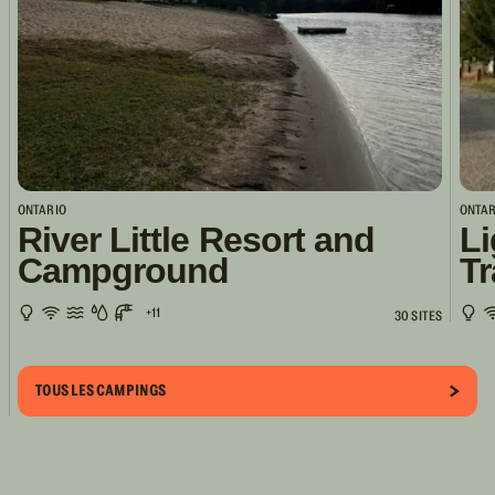
ONTARIO
ONTAR
River Little Resort and
Li
Campground
Tr
+11
30 SITES
TOUS LES CAMPINGS