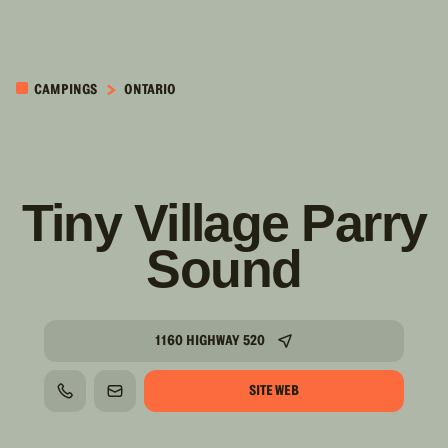
PASSER AU
CONTENU
CAMPINGS
ONTARIO
PRINCIPAL
Tiny Village Parry
Sound
1160 HIGHWAY 520
SITE WEB
TÉLÉPHONE
COURRIEL