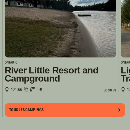
ONTARIO
ONTAR
River Little Resort and
Li
Campground
Tr
+11
30 SITES
TOUS LES CAMPINGS