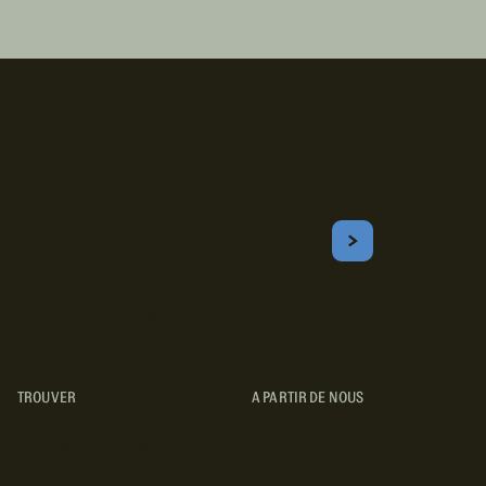
Inscrivez-vous!
Courriel
S'ABONNER
Obtenez les meilleurs conseils sur le camping, les voyages, les
destinations, les recettes et bien plus encore !
TROUVER
A PARTIR DE NOUS
TYPES DE VR
CONCESSIONNAIRES VR
FABRICANTS DE VÉHICULES